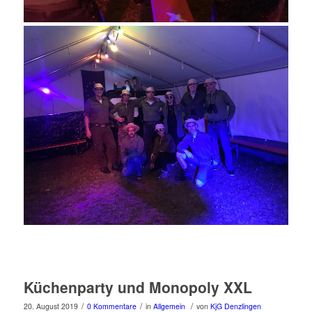
Küchenparty und Monopoly XXL
/
/
/
20. August 2019
0 Kommentare
in
Allgemein
von
KjG Denzlingen