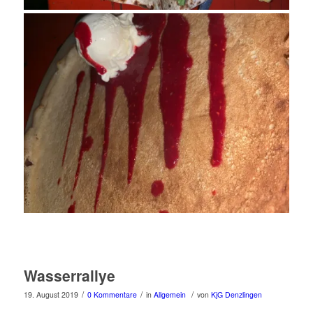
Wasserrallye
/
/
/
19. August 2019
0 Kommentare
in
Allgemein
von
KjG Denzlingen