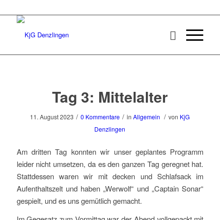
Tag 3: Mittelalter
/
/
/
11. August 2023
0 Kommentare
in
Allgemein
von
KjG
Denzlingen
Am dritten Tag konnten wir unser geplantes Programm
leider nicht umsetzen, da es den ganzen Tag geregnet hat.
Stattdessen waren wir mit decken und Schlafsack im
Aufenthaltszelt und haben „Werwolf“ und „Captain Sonar“
gespielt, und es uns gemütlich gemacht.
Im Gegesatz zum Vormittag war der Abend vollgepackt mit