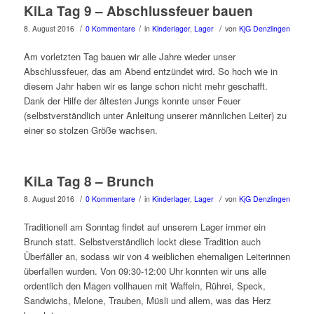
KiLa Tag 9 – Abschlussfeuer bauen
/
/
/
8. August 2016
0 Kommentare
in
Kinderlager
,
Lager
von
KjG Denzlingen
Am vorletzten Tag bauen wir alle Jahre wieder unser
Abschlussfeuer, das am Abend entzündet wird. So hoch wie in
diesem Jahr haben wir es lange schon nicht mehr geschafft.
Dank der Hilfe der ältesten Jungs konnte unser Feuer
(selbstverständlich unter Anleitung unserer männlichen Leiter) zu
einer so stolzen Größe wachsen.
KiLa Tag 8 – Brunch
/
/
/
8. August 2016
0 Kommentare
in
Kinderlager
,
Lager
von
KjG Denzlingen
Traditionell am Sonntag findet auf unserem Lager immer ein
Brunch statt. Selbstverständlich lockt diese Tradition auch
Überfäller an, sodass wir von 4 weiblichen ehemaligen Leiterinnen
überfallen wurden. Von 09:30-12:00 Uhr konnten wir uns alle
ordentlich den Magen vollhauen mit Waffeln, Rührei, Speck,
Sandwichs, Melone, Trauben, Müsli und allem, was das Herz