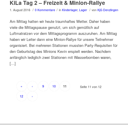
KiLa Tag 2 – Freizeit & Minion-Rallye
/
/
/
1. August 2016
0 Kommentare
in
Kinderlager
,
Lager
von
KjG Denzlingen
Am Mittag hatten wir heute traumhaftes Wetter. Daher haben
viele die Mittagspause genutzt, um sich gemütlich auf
Luftmatratzen vor dem Mittagsprogramm auszuruhen. Am Mittag
haben wir Leiter dann eine Minion-Rallye für unsere Teilnehmer
organisiert. Bei mehreren Stationen mussten Party-Requisiten für
den Geburtstag des Minions Kevin erspielt werden. Nachdem
anfänglich lediglich zwei Stationen mit Wasserbomben waren,
[…]
«
‹
9
10
11
Seite 11 von 12
12
›