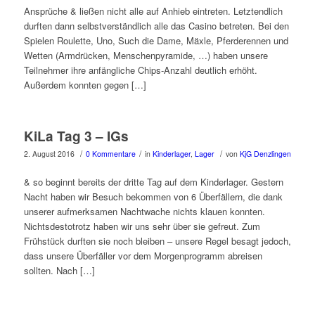
Ansprüche & ließen nicht alle auf Anhieb eintreten. Letztendlich
durften dann selbstverständlich alle das Casino betreten. Bei den
Spielen Roulette, Uno, Such die Dame, Mäxle, Pferderennen und
Wetten (Armdrücken, Menschenpyramide, …) haben unsere
Teilnehmer ihre anfängliche Chips-Anzahl deutlich erhöht.
Außerdem konnten gegen […]
KiLa Tag 3 – IGs
/
/
/
2. August 2016
0 Kommentare
in
Kinderlager
,
Lager
von
KjG Denzlingen
& so beginnt bereits der dritte Tag auf dem Kinderlager. Gestern
Nacht haben wir Besuch bekommen von 6 Überfällern, die dank
unserer aufmerksamen Nachtwache nichts klauen konnten.
Nichtsdestotrotz haben wir uns sehr über sie gefreut. Zum
Frühstück durften sie noch bleiben – unsere Regel besagt jedoch,
dass unsere Überfäller vor dem Morgenprogramm abreisen
sollten. Nach […]