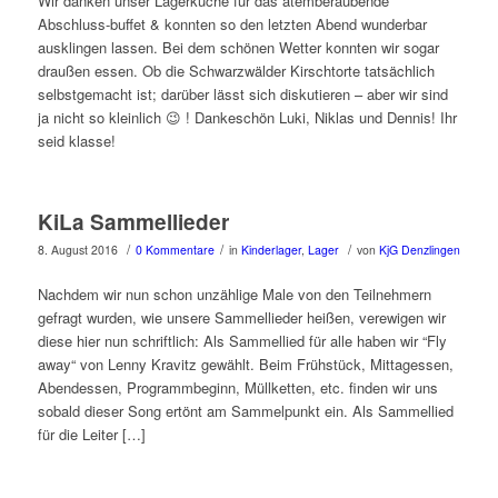
Wir danken unser Lagerküche für das atemberaubende
Abschluss-buffet & konnten so den letzten Abend wunderbar
ausklingen lassen. Bei dem schönen Wetter konnten wir sogar
draußen essen. Ob die Schwarzwälder Kirschtorte tatsächlich
selbstgemacht ist; darüber lässt sich diskutieren – aber wir sind
ja nicht so kleinlich 😉 ! Dankeschön Luki, Niklas und Dennis! Ihr
seid klasse!
KiLa Sammellieder
/
/
/
8. August 2016
0 Kommentare
in
Kinderlager
,
Lager
von
KjG Denzlingen
Nachdem wir nun schon unzählige Male von den Teilnehmern
gefragt wurden, wie unsere Sammellieder heißen, verewigen wir
diese hier nun schriftlich: Als Sammellied für alle haben wir “Fly
away“ von Lenny Kravitz gewählt. Beim Frühstück, Mittagessen,
Abendessen, Programmbeginn, Müllketten, etc. finden wir uns
sobald dieser Song ertönt am Sammelpunkt ein. Als Sammellied
für die Leiter […]