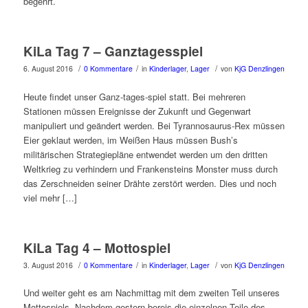
begehrt.
KiLa Tag 7 – Ganztagesspiel
/
/
/
6. August 2016
0 Kommentare
in
Kinderlager
,
Lager
von
KjG Denzlingen
Heute findet unser Ganz-tages-spiel statt. Bei mehreren
Stationen müssen Ereignisse der Zukunft und Gegenwart
manipuliert und geändert werden. Bei Tyrannosaurus-Rex müssen
Eier geklaut werden, im Weißen Haus müssen Bush’s
militärischen Strategiepläne entwendet werden um den dritten
Weltkrieg zu verhindern und Frankensteins Monster muss durch
das Zerschneiden seiner Drähte zerstört werden. Dies und noch
viel mehr […]
KiLa Tag 4 – Mottospiel
/
/
/
3. August 2016
0 Kommentare
in
Kinderlager
,
Lager
von
KjG Denzlingen
Und weiter geht es am Nachmittag mit dem zweiten Teil unseres
Mottospiels. Nachdem gestern bereis die einzelnen Teile des