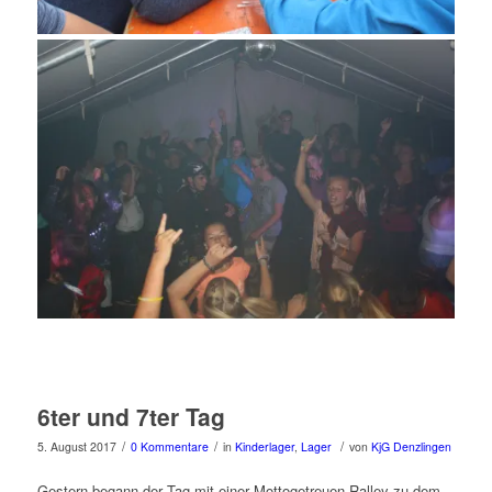
6ter und 7ter Tag
/
/
/
5. August 2017
0 Kommentare
in
Kinderlager
,
Lager
von
KjG Denzlingen
Gestern begann der Tag mit einer Mottogetreuen Ralley zu dem