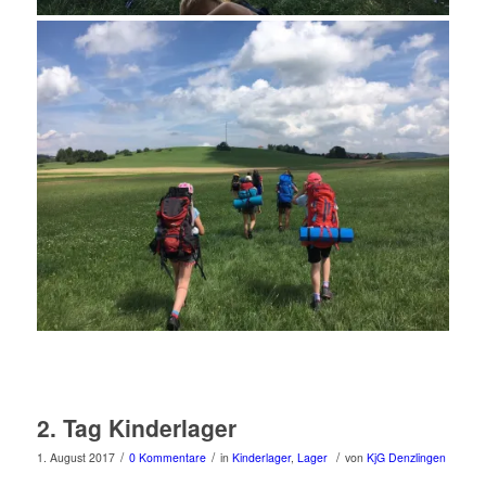
2. Tag Kinderlager
/
/
/
1. August 2017
0 Kommentare
in
Kinderlager
,
Lager
von
KjG Denzlingen